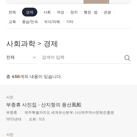
전체
사회
여성
정치
행정 · 법
관광
경제
교육
풍습/민속
의식/의례
기타
사회과학 > 경제
총
456
개의 내용이 있습니다.
사진
부종휴 사진집 - 산지항의 풍선風船
부종휴
제주특별자치도 세계유산본부, (사)제주역사문화진흥원
1970년대
조회 :
103
사진