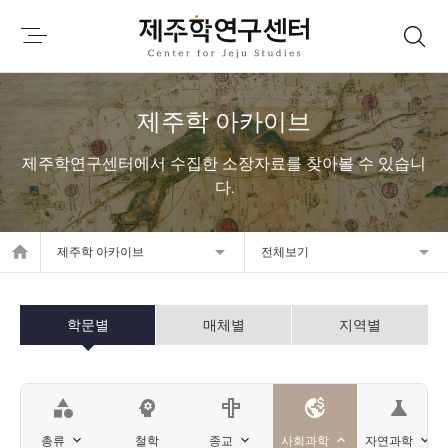
제주학 아카이브
제주학연구센터에서 수집한 소장자료를 찾아볼 수 있습니
다.
home
제주학 아카이브
전체보기
학문별
매체별
지역별
category
psychology
science
총류
철학
종교
사회과학
자연과학