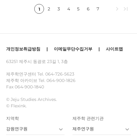
chevron_right
last_page
2
3
4
5
6
7
1
개인정보취급방침
|
이메일무단수집거부
|
사이트맵
63251 제주시 동광로 23길 1, 3층
제주학연구센터 Tel.
064-726-5623
제주학 아카이브 Tel.
064-900-1826
Fax 064-900-1840
© Jeju Studies Archives.
© Flexink.
지역학
제주학 관련기관
강원연구원
제주연구원