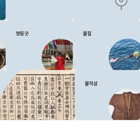
mic
영등굿
물질
물적삼