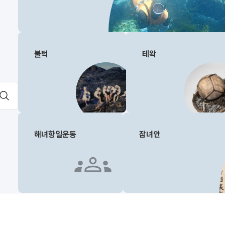
불턱
테왁
해녀항일운동
잠녀안
groups