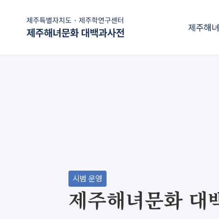
제주해녀
시범 운영
제주해녀문화 대