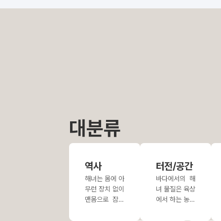
대분류
역사
터전/공간
해녀는 몸에 아
바다에서의 해
무런 장치 없이
녀 물질은 육상
맨몸으로 잠수
에서 하는 농사
해 전복·소라·
와는 다르다.
미역·우뭇가사
물질은 수온·수