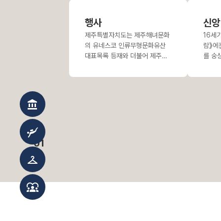
리 등 해산물을
압·풍파 등 환
직
경적 영향으로
행사
신앙
매
제주특별자치도는 제주해녀문화
16세
의 유네스코 인류무형문화유산
람》에
대표목록 등재와 더불어 제주특
를 숭
별자치도 해양수산국 해녀문화유
사한다
산과를 중심으로 다양한 사업을
을에서
발굴·운영하고 있다
는 연
account_balance
scuba_diving
01
checkroom
diversity_1