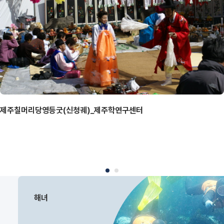
제주칠머리당영등굿(신청궤)_제주학연구센터
해녀