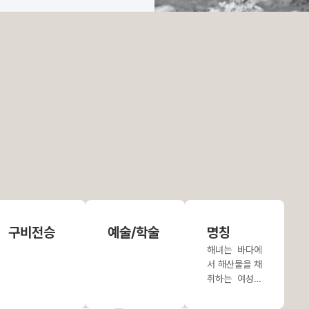
구비전승
예술/학술
명칭
해녀는 바다에
서 해산물을 채
취하는 여성을
말한다. 달리
‘잠녀, 잠수’라