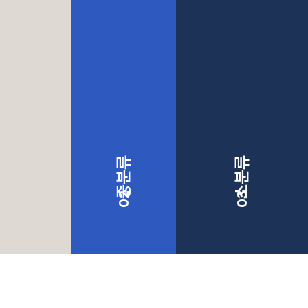
중분류
소분류
02
03