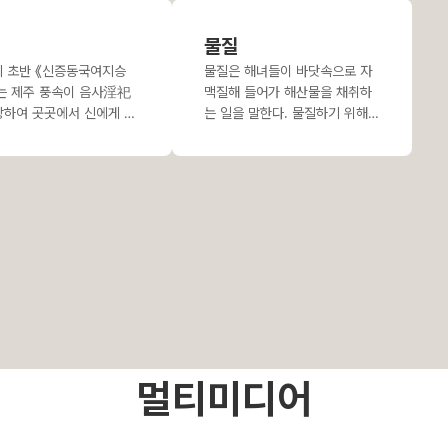
고도 한다.
1995년 제주
물질
도교육
기 초반 《신증동국여지승
물질은 해녀들이 바닷속으로 자
는 제주 풍속이 음사淫祀
맥질해 들어가 해산물을 채취하
상하여 곳곳에서 신에게 제
는 일을 말한다. 물질하기 위해서
고 하였다. 매년 정월에 마
는 여러 가지 자연적 조건과 장비
 무당이 제사하고, 2월에
가 갖추어져 있어야 한다. 그중에
등이라는 의례를 벌
서도 자연적 조건이
멀티미디어