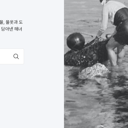
물, 물옷과 도
 담아낸 해녀