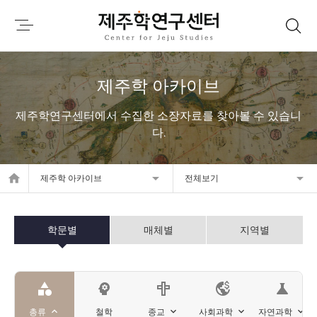
제주학 아카이브
제주학연구센터에서 수집한 소장자료를 찾아볼 수 있습니
다.
home
제주학 아카이브
전체보기
학문별
매체별
지역별
category
psychology
science
총류
철학
종교
사회과학
자연과학