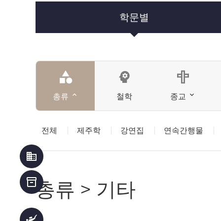
학문별
category
psychology
총류
철학
종교
전체
제주학
강연집
연속간행물
business
inventory_2
총류 > 기타
scuba_diving