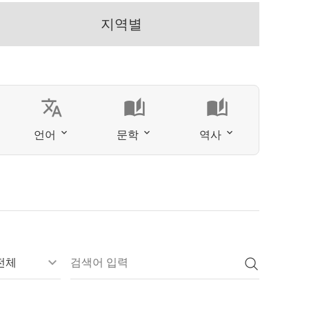
지역별
translate
auto_stories
auto_stories
언어
문학
역사