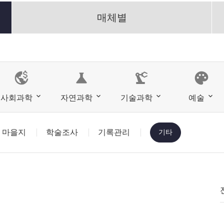
매체별
science
precision_manufacturing
palette
사회과학
자연과학
기술과학
예술
마을지
학술조사
기록관리
기타