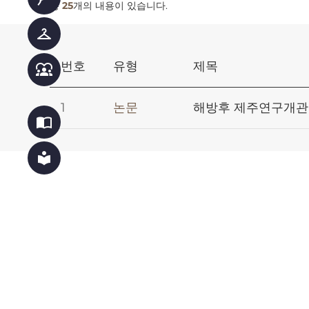
총
25
개의 내용이 있습니다.
checkroom
번호
유형
제목
diversity_1
1
논문
해방후 제주연구개관(
import_contacts
local_library