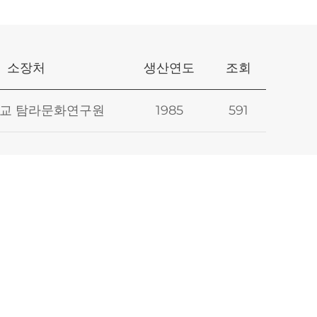
소장처
생산연도
조회
교 탐라문화연구원
1985
591