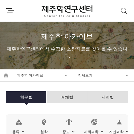
제주학 아카이브
제주학연구센터에서 수집한 소장자료를 찾아볼 수 있습니
다.
home
제주학 아카이브
전체보기
학문별
매체별
지역별
category
psychology
science
총류
철학
종교
사회과학
자연과학