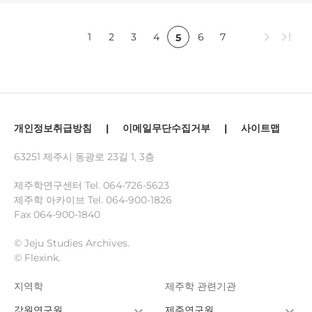
chevron_right
last_page
1
2
3
4
6
7
5
개인정보취급방침
|
이메일무단수집거부
|
사이트맵
63251 제주시 동광로 23길 1, 3층
제주학연구센터 Tel.
064-726-5623
제주학 아카이브 Tel.
064-900-1826
Fax 064-900-1840
© Jeju Studies Archives.
© Flexink.
지역학
제주학 관련기관
강원연구원
제주연구원