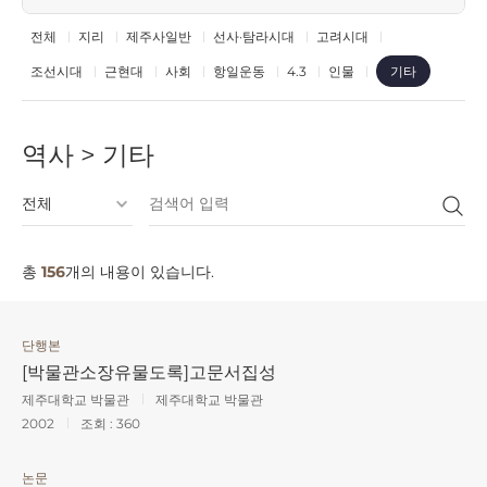
전체
지리
제주사일반
선사·탐라시대
고려시대
조선시대
근현대
사회
항일운동
4.3
인물
기타
역사 > 기타
총
156
개의 내용이 있습니다.
단행본
[박물관소장유물도록]고문서집성
제주대학교 박물관
제주대학교 박물관
2002
조회 :
360
논문