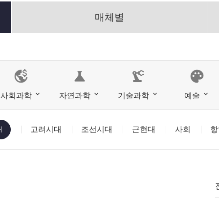
매체별
science
precision_manufacturing
palette
사회과학
자연과학
기술과학
예술
대
고려시대
조선시대
근현대
사회
항