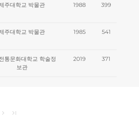
제주대학교 박물관
1988
399
제주대학교 박물관
1985
541
전통문화대학교 학술정
2019
371
보관
hevron_right
last_page