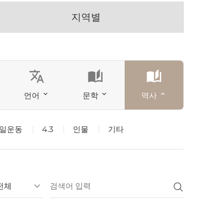
지역별
translate
auto_stories
auto_stories
언어
문학
역사
일운동
4.3
인물
기타