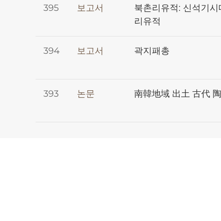
395
보고서
북촌리유적: 신석기시
리유적
394
보고서
곽지패총
393
논문
南韓地域 出土 古代 