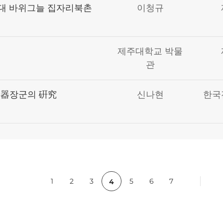
대 바위그늘 집자리북촌
이청규
제주대학교 박물
관
陶器장군의 硏究
신나현
한국
c
1
2
3
5
6
7
4