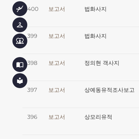
scuba_diving
400
보고서
법화사지
checkroom
399
보고서
법화사지
diversity_1
398
보고서
정의현 객사지
import_contacts
local_library
397
보고서
상예동유적조사보고
396
보고서
상모리유적