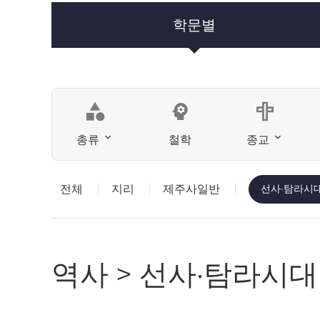
학문별
category
psychology
총류
철학
종교
전체
지리
제주사일반
선사·탐라시
역사 > 선사·탐라시대