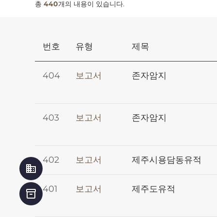
총
440
개의 내용이 있습니다.
번호
유형
제목
404
보고서
존자암지
403
보고서
존자암지
402
보고서
제주시용담동유적
business
401
보고서
제주도유적
inventory_2