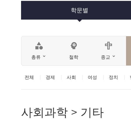
학문별
category
psychology
총류
철학
종교
전체
경제
사회
여성
정치
사회과학 > 기타