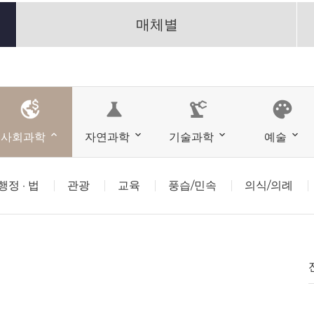
매체별
science
precision_manufacturing
palette
사회과학
자연과학
기술과학
예술
행정 · 법
관광
교육
풍습/민속
의식/의례