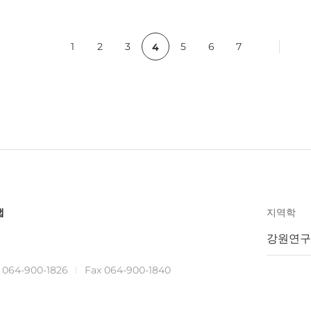
c
1
2
3
5
6
7
4
맵
지역학
강원연구
.
064-900-1826
Fax 064-900-1840