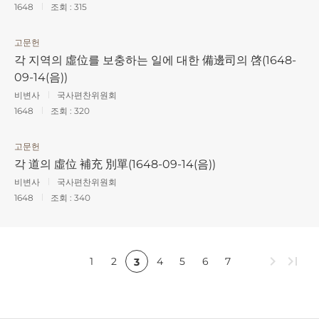
1648
조회 :
315
고문헌
각 지역의 虛位를 보충하는 일에 대한 備邊司의 啓(1648-
09-14(음))
비변사
국사편찬위원회
1648
조회 :
320
고문헌
각 道의 虛位 補充 別單(1648-09-14(음))
비변사
국사편찬위원회
1648
조회 :
340
chevron_right
last_page
1
2
4
5
6
7
3