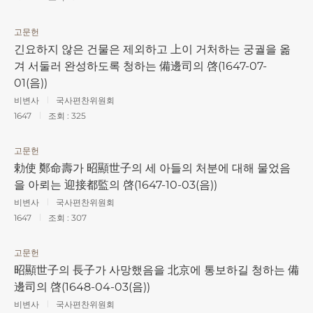
고문헌
긴요하지 않은 건물은 제외하고 上이 거처하는 궁궐을 옮
겨 서둘러 완성하도록 청하는 備邊司의 啓(1647-07-
01(음))
비변사
국사편찬위원회
1647
조회 :
325
고문헌
勅使 鄭命壽가 昭顯世子의 세 아들의 처분에 대해 물었음
을 아뢰는 迎接都監의 啓(1647-10-03(음))
비변사
국사편찬위원회
1647
조회 :
307
고문헌
昭顯世子의 長子가 사망했음을 北京에 통보하길 청하는 備
邊司의 啓(1648-04-03(음))
비변사
국사편찬위원회