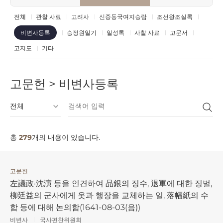
전체
관찰 사료
고려사
신증동국여지승람
조선왕조실록
승정원일기
일성록
사찰 사료
고문서
비변사등록
고지도
기타
고문헌 > 비변사등록
총
279
개의 내용이 있습니다.
고문헌
左議政·沈演 등을 인견하여 品銀의 징수, 退軍에 대한 징벌,
柳廷益의 군사에게 옷과 행장을 교체하는 일, 落幅紙의 수
합 등에 대해 논의함(1641-08-03(음))
비변사
국사편찬위원회