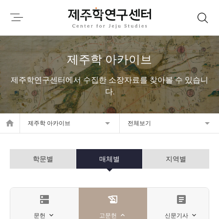
제주학 아카이브
제주학연구센터에서 수집한 소장자료를 찾아볼 수 있습니
다.
home
제주학 아카이브
전체보기
학문별
매체별
지역별
dns
history_edu
article
문헌
고문헌
신문기사