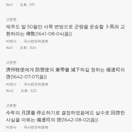
1641
조회 :
317
고문헌
제주도 말 50필만 서쪽 변방으로 군량을 운송할 卜馬와 교
환하라는 傳敎(1641-08-04(음))
비변사
국사편찬위원회
1641
조회 :
304
고문헌
濟州牧使에게 防禦使의 兼帶를 減下하길 청하는 備邊司의
啓(1642-07-07(음))
비변사
국사편찬위원회
1642
조회 :
322
고문헌
今年의 月課를 停止하기로 결정하였음에도 실수로 回啓한
사실을 아뢰는 備邊司의 啓(1642-08-02(음))
비변사
국사편찬위원회