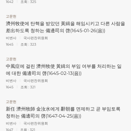
1642
조회 :
325
고문헌
濟州牧使에 탄핵을 받았던 黃緝을 해임시키고 다른 사람을
差出하도록 청하는 備邊司의 啓(1645-01-26(음))
비변사
국사편찬위원회
1645
조회 :
323
고문헌
中風症에 걸린 濟州牧使 黃緝의 부임 여부를 처리하는 일
에 대한 備邊司의 啓(1645-02-13(음))
비변사
국사편찬위원회
1645
조회 :
321
고문헌
新任 濟州牧師 金汝水에게 辭朝를 면제하고 곧 부임토록
청하는 備邊司의 啓(1647-04-25(음))
비변사
국사편찬위원회
1647
조회 :
321