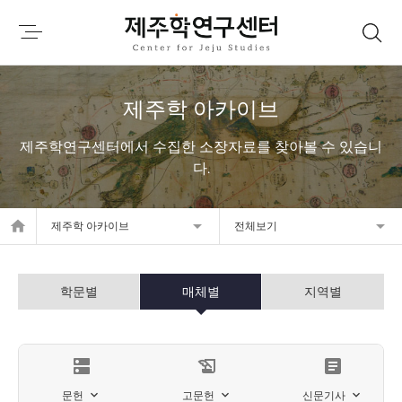
제주학 아카이브
제주학연구센터에서 수집한 소장자료를 찾아볼 수 있습니
다.
home
제주학 아카이브
전체보기
학문별
매체별
지역별
dns
history_edu
article
문헌
고문헌
신문기사