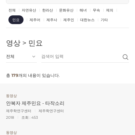
전체
자연유산
한라산
문화유산
해녀
무속
제의
제주어
제주사
제주인
대한뉴스
기타
민요
영상 > 민요
총
179
개의 내용이 있습니다.
동영상
안복자 제주민요 - 타작소리
제주학연구센터
제주학연구센터
2018
조회 :
453
동영상