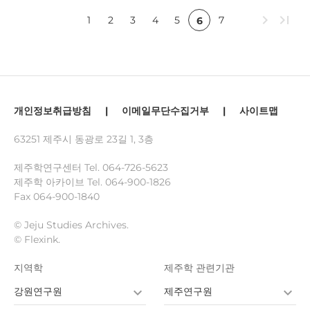
chevron_right
last_page
1
2
3
4
5
7
6
개인정보취급방침
|
이메일무단수집거부
|
사이트맵
63251 제주시 동광로 23길 1, 3층
제주학연구센터 Tel.
064-726-5623
제주학 아카이브 Tel.
064-900-1826
Fax 064-900-1840
© Jeju Studies Archives.
© Flexink.
지역학
제주학 관련기관
강원연구원
제주연구원