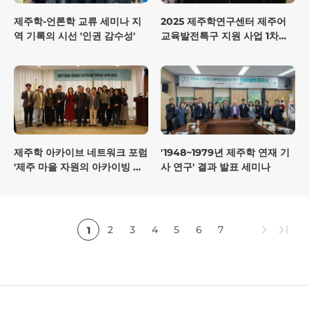
제주학-언론학 교류 세미나 지
2025 제주학연구센터 제주어
역 기록의 시선 '인권 감수성'
교육발전특구 지원 사업 1차년
도 추진 실적 공유 및 토론회
제주학 아카이브 네트워크 포럼
'1948~1979년 제주학 연재 기
'제주 마을 자원의 아카이빙 전
사 연구' 결과 발표 세미나
략과 협력 방안'
chevron_right
last_page
2
3
4
5
6
7
1