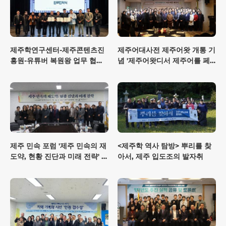
제주학연구센터-제주콘텐츠진
제주어대사전 제주어왓 개통 기
흥원-유튜버 복원왕 업무 협약
념 '제주어왓디서 제주어를 페
식
우다'
제주 민속 포럼 '제주 민속의 재
<제주학 역사 탐방> 뿌리를 찾
도약, 현황 진단과 미래 전략' 개
아서, 제주 입도조의 발자취
최