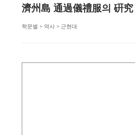
濟州島 通過儀禮服의 硏究
학문별 > 역사 > 근현대