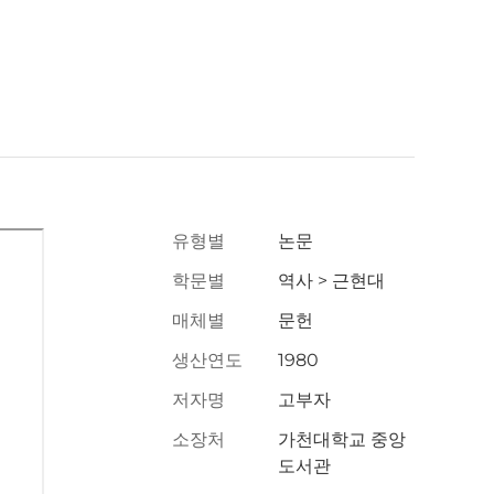
유형별
논문
학문별
역사 > 근현대
매체별
문헌
생산연도
1980
저자명
고부자
소장처
가천대학교 중앙
도서관