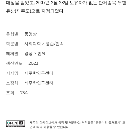
대상을 받았고, 2007년 2월 28일 보유자가 없는 단체종목 무형
유산(제주도)으로 지정되었다.
유형별
동영상
학문별
사회과학 > 풍습/민속
매체별
영상 > 민요
생산연도
2023
저자명
제주학연구센터
소장처
제주학연구센터
조회
754
제주학 아카이브에서 창작 및 제공하는 저작물은 "공공누리 출처표시" 조
건에 따라 이용할 수 있습니다.