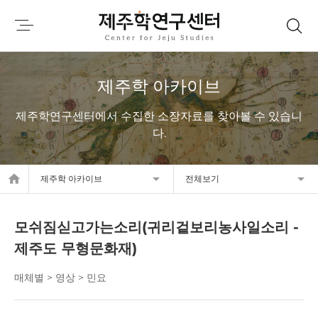
제주학 아카이브
제주학연구센터에서 수집한 소장자료를 찾아볼 수 있습니
다.
home
제주학 아카이브
전체보기
모쉬짐싣고가는소리(귀리겉보리농사일소리 -
제주도 무형문화재)
매체별 > 영상 > 민요