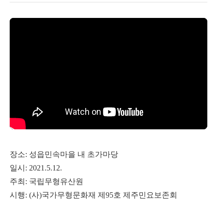
장소
성읍민속마을 내 초가마당
:
일시
: 2021.5.12.
주최
국립무형유산원
:
시행
사
국가무형문화재 제
호 제주민요보존회
: (
)
95