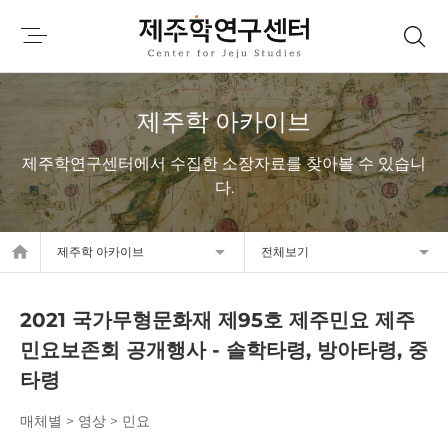
제주학 아카이브
제주학연구센터에서 수집한 소장자료를 찾아볼 수 있습니
다.
home
제주학 아카이브
전체보기
2021 국가무형문화재 제95호 제주민요 제주
민요보존회 공개행사 - 솔학타령, 방아타령, 중
타령
매체별 > 영상 > 민요