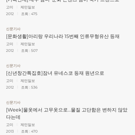
고미
제민일보
2012
조회 :
475
신문기사
[문화생활]아리랑 우리나라 15번째 인류무형유산 등재
고미
제민일보
2012
조회 :
507
신문기사
[신년창간특집호]잠녀 유네스코 등재 원년으로
고미
제민일보
2012
조회 :
536
신문기사
[Week]물옷에서 고무옷으로…물질 고단함은 변하지 않았
다는데
고미
제민일보
2013
조회 :
470