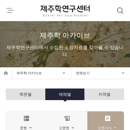
제주학 아카이브
제주학연구센터에서 수집한 소장자료를 찾아볼 수 있습니
다.
home
제주학 아카이브
전체보기
학문별
매체별
지역별
dns
history_edu
article
문헌
고문헌
신문기사