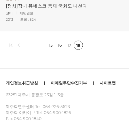
[정치]잠녀 유네스코 등재 국회도 나선다
고미
제민일보
2013
조회 :
524
first_page
chevron_left
15
16
17
18
개인정보취급방침
|
이메일무단수집거부
|
사이트맵
63251 제주시 동광로 23길 1, 3층
제주학연구센터 Tel.
064-726-5623
제주학 아카이브 Tel.
064-900-1826
Fax 064-900-1840