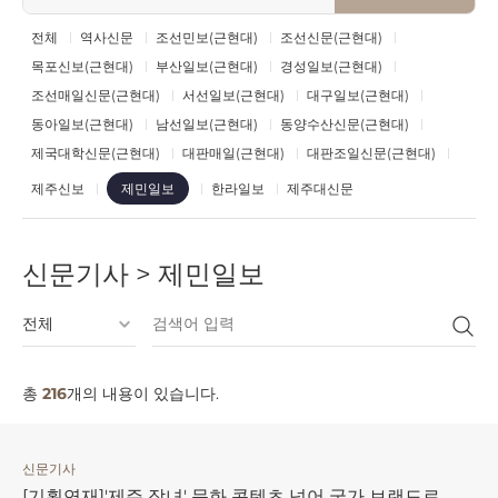
전체
역사신문
조선민보(근현대)
조선신문(근현대)
목포신보(근현대)
부산일보(근현대)
경성일보(근현대)
조선매일신문(근현대)
서선일보(근현대)
대구일보(근현대)
동아일보(근현대)
남선일보(근현대)
동양수산신문(근현대)
제국대학신문(근현대)
대판매일(근현대)
대판조일신문(근현대)
제주신보
한라일보
제주대신문
제민일보
신문기사 > 제민일보
총
216
개의 내용이 있습니다.
신문기사
[기획연재]'제주 잠녀' 문화 콘텐츠 넘어 국가 브랜드로