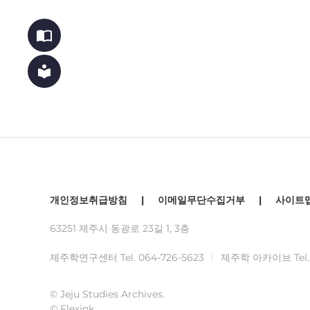
import_contacts
local_library
개인정보취급방침
|
이메일무단수집거부
|
사이트
63251 제주시 동광로 23길 1, 3층
제주학연구센터 Tel.
064-726-5623
제주학 아카이브 Tel
© Jeju Studies Archives.
© Flexink.